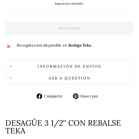
habitual
Impuesto incluido.
AGOTADO
Recogida está disponible en
Bodega Teka
INFORMACIÓN DE ENVÍOS
ASK A QUESTION
Compartir
Pinear
Compartir
Hacer pin
en
en
Facebook
Pinterest
DESAGÜE 3 1/2'' CON REBALSE
TEKA