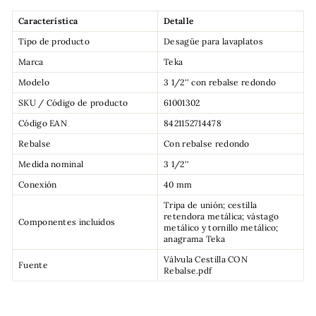
Característica
Detalle
Tipo de producto
Desagüe para lavaplatos
Marca
Teka
Modelo
3 1/2'' con rebalse redondo
SKU / Código de producto
61001302
Código EAN
8421152714478
Rebalse
Con rebalse redondo
Medida nominal
3 1/2''
Conexión
40 mm
Tripa de unión; cestilla
retendora metálica; vástago
Componentes incluidos
metálico y tornillo metálico;
anagrama Teka
Válvula Cestilla CON
Fuente
Rebalse.pdf