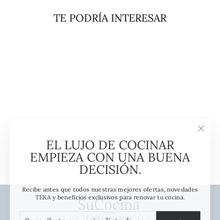
TE PODRÍA INTERESAR
Agotado
Válvula Gigante Con
Rebalse Teka
"Cerra
EL LUJO DE COCINAR
TEKA
(esc)"
EMPIEZA CON UNA BUENA
$8.990
DECISIÓN.
Recibe antes que todos nuestras mejores ofertas, novedades
TEKA y beneficios exclusivos para renovar tu cocina.
SUSCRÍBETE
SUSCRIBIR
A