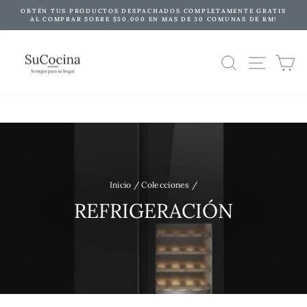
Ir
OBTÉN TUS PRODUCTOS DESPACHADOS COMPLETAMENTE GRATIS
directamente
AL COMPRAR SOBRE $50.000 EN MAS DE 30 COMUNAS DE RM!
diapositivas
al
pausa
contenido
NAVE
BUSCAR
C
Inicio
/
Colecciones
/
REFRIGERACIÓN