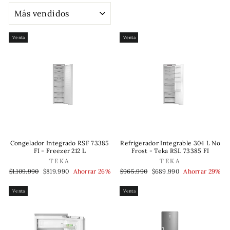
ORDENAR
Venta
Venta
Congelador Integrado RSF 73385
Refrigerador Integrable 304 L No
FI - Freezer 212 L
Frost - Teka RSL 73385 FI
TEKA
TEKA
Precio
Precio
Precio
Precio
$1.109.990
$819.990
Ahorrar 26%
$965.990
$689.990
Ahorrar 29%
habitual
de
habitual
de
oferta
oferta
Venta
Venta