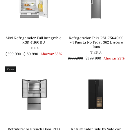
Mini Refrigerador Full Integrable
Refrigerador Teka RSL 75640 SS
RSR 41160 BU
– 1 Puerta No Frost 362 L Acero
Inox
TEKA
TEKA
Precio
Precio
$599.990
$189.990
Ahorrar 68%
habitual
de
Precio
Precio
$799.990
$599.990
Ahorrar 25%
oferta
habitual
de
oferta
Venta
Refrigerador French Door RFD
Refrigerador Side by Side con