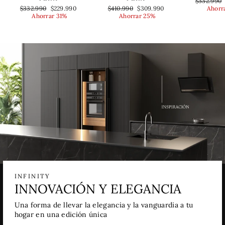
Precio
$332.990
Precio
Precio
Precio
Precio
habitual
$332.990
$229.990
$410.990
$309.990
Ahorr
habitual
de
habitual
de
Ahorrar 31%
Ahorrar 25%
oferta
oferta
INFINITY
INNOVACIÓN Y ELEGANCIA
Una forma de llevar la elegancia y la vanguardia a tu
hogar en una edición única