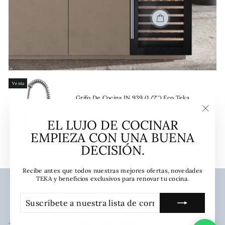
Venta
Grifo De Cocina IN 939 (1/2'') Eco Teka
TEKA
Precio
Precio
$144.990
$109.990
Ahorrar 24%
"Cerra
EL LUJO DE COCINAR
(esc)"
habitual
de
oferta
EMPIEZA CON UNA BUENA
DECISIÓN.
Recibe antes que todos nuestras mejores ofertas, novedades
TEKA y beneficios exclusivos para renovar tu cocina.
SUSCRÍBETE
SUSCRIBIR
A
NUESTRA
LISTA
INFORMACIÓN