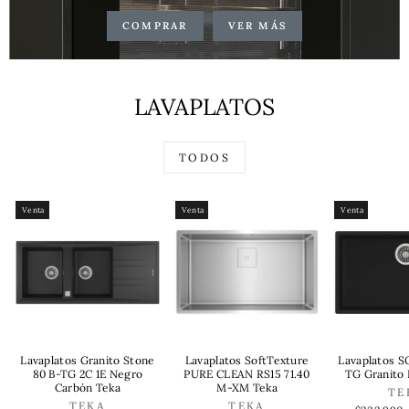
COMPRAR
VER MÁS
LAVAPLATOS
TODOS
Venta
Venta
Venta
Lavaplatos Granito Stone
Lavaplatos SoftTexture
Lavaplatos 
80 B-TG 2C 1E Negro
PURE CLEAN RS15 71.40
TG Granito
Carbón Teka
M-XM Teka
TE
TEKA
TEKA