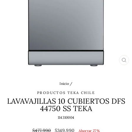
CE
(ES
Inicio
/
PRODUCTOS TEKA CHILE
LAVAVAJILLAS 10 CUBIERTOS DFS
44750 SS TEKA
114310004
Precio
Precio
$477.990
$349.990
Ahorrar 27%