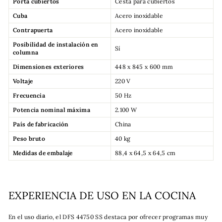
Porta cubiertos
Cesta para cubiertos
Cuba
Acero inoxidable
Contrapuerta
Acero inoxidable
Posibilidad de instalación en
Sí
columna
Dimensiones exteriores
448 x 845 x 600 mm
Voltaje
220 V
Frecuencia
50 Hz
Potencia nominal máxima
2.100 W
País de fabricación
China
Peso bruto
40 kg
Medidas de embalaje
88,4 x 64,5 x 64,5 cm
EXPERIENCIA DE USO EN LA COCINA
En el uso diario, el DFS 44750 SS destaca por ofrecer programas muy