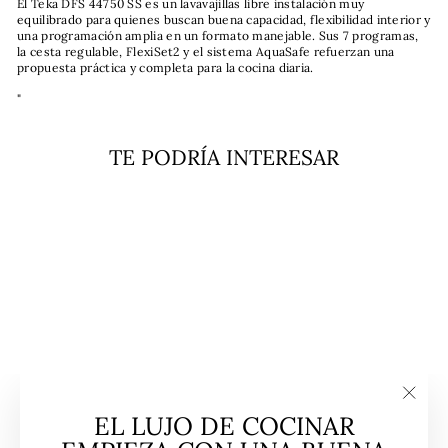
El Teka DFS 44750 SS es un lavavajillas libre instalación muy
equilibrado para quienes buscan buena capacidad, flexibilidad interior y
una programación amplia en un formato manejable. Sus 7 programas,
la cesta regulable, FlexiSet2 y el sistema AquaSafe refuerzan una
propuesta práctica y completa para la cocina diaria.
"
TE PODRÍA INTERESAR
Venta
Lavavajillas 10 Cubiertos
DFS 44750 SS Teka
TEKA
"Cerra
EL LUJO DE COCINAR
(esc)"
Precio
Precio
$477.990
$349.990
habitual
de
Ahorrar 27%