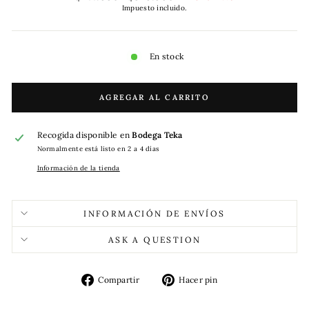
habitual
de
Impuesto incluido.
oferta
En stock
AGREGAR AL CARRITO
Recogida disponible en
Bodega Teka
Normalmente está listo en 2 a 4 días
Información de la tienda
INFORMACIÓN DE ENVÍOS
ASK A QUESTION
Compartir
Pinear
Compartir
Hacer pin
en
en
Facebook
Pinterest