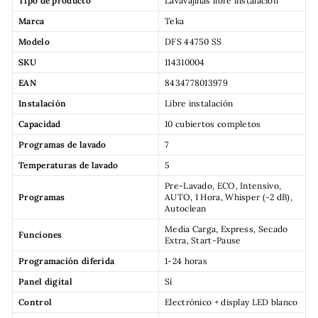
Tipo de producto
Lavavajillas libre instalación
Marca
Teka
Modelo
DFS 44750 SS
SKU
114310004
EAN
8434778013979
Instalación
Libre instalación
Capacidad
10 cubiertos completos
Programas de lavado
7
Temperaturas de lavado
5
Pre-Lavado, ECO, Intensivo,
Programas
AUTO, 1 Hora, Whisper (-2 dB),
Autoclean
Media Carga, Express, Secado
Funciones
Extra, Start-Pause
Programación diferida
1-24 horas
Panel digital
Sí
Control
Electrónico + display LED blanco