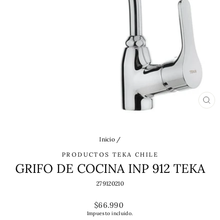
CE
(ES
Inicio
/
PRODUCTOS TEKA CHILE
GRIFO DE COCINA INP 912 TEKA
279120210
Precio
$66.990
habitual
Impuesto incluido.