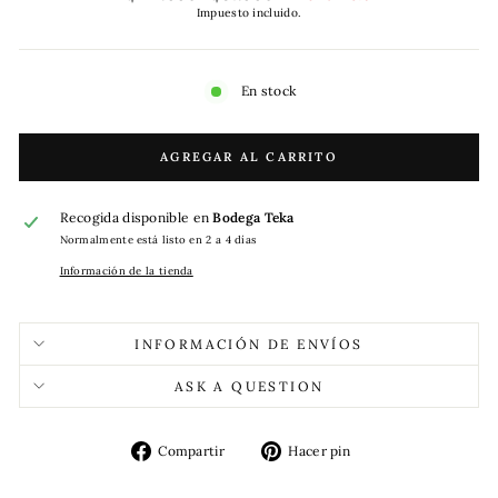
habitual
de
Impuesto incluido.
oferta
En stock
AGREGAR AL CARRITO
Recogida disponible en
Bodega Teka
Normalmente está listo en 2 a 4 días
Información de la tienda
INFORMACIÓN DE ENVÍOS
ASK A QUESTION
Compartir
Pinear
Compartir
Hacer pin
en
en
Facebook
Pinterest