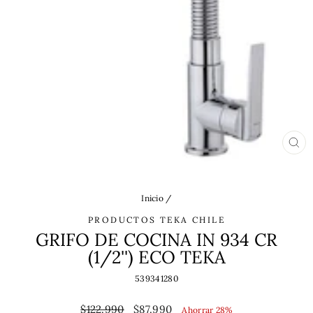
CE
(ES
Inicio
/
PRODUCTOS TEKA CHILE
GRIFO DE COCINA IN 934 CR
(1/2'') ECO TEKA
539341280
Precio
Precio
$122.990
$87.990
Ahorrar 28%