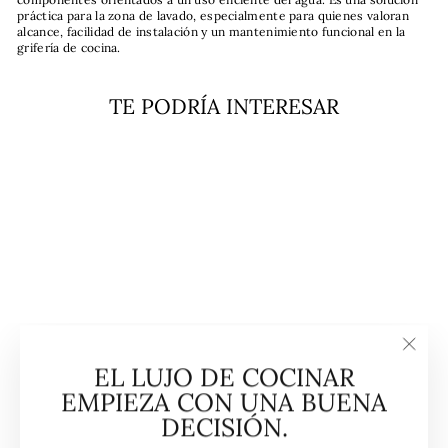
práctica para la zona de lavado, especialmente para quienes valoran
alcance, facilidad de instalación y un mantenimiento funcional en la
grifería de cocina.
TE PODRÍA INTERESAR
Venta
Grifo De Cocina IN 934 CR
(1/2'') Eco Teka
TEKA
"Cerra
EL LUJO DE COCINAR
(esc)"
Precio
Precio
$122.990
$87.990
Ahorrar
habitual
de
EMPIEZA CON UNA BUENA
28%
oferta
DECISIÓN.