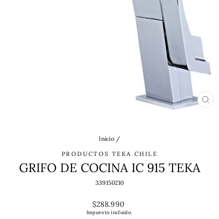
CE
(ES
Inicio
/
PRODUCTOS TEKA CHILE
GRIFO DE COCINA IC 915 TEKA
339150210
Precio
$288.990
habitual
Impuesto incluido.