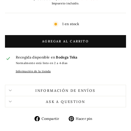
habitual
de
Impuesto incluido.
oferta
1 en stock
AGREGAR AL CARRITO
Recogida disponible en
Bodega Teka
Normalmente está listo en 2 a 4 días
Información de la tienda
INFORMACIÓN DE ENVÍOS
ASK A QUESTION
Compartir
Pinear
Compartir
Hacer pin
en
en
Facebook
Pinterest