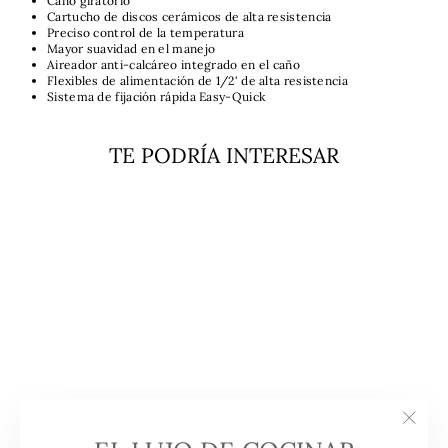
Caño giratorio
Cartucho de discos cerámicos de alta resistencia
Preciso control de la temperatura
Mayor suavidad en el manejo
Aireador anti-calcáreo integrado en el caño
Flexibles de alimentación de 1/2' de alta resistencia
Sistema de fijación rápida Easy-Quick
TE PODRÍA INTERESAR
Venta
Grifo De Cocina FOT 995
LB London Brick Brown
Teka
TEKA
"Cerra
EL LUJO DE COCINAR
Precio
Precio
(esc)"
$133.990
$89.990