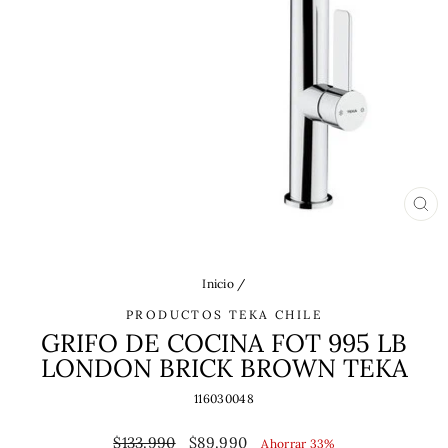
CE
(ES
Inicio
/
PRODUCTOS TEKA CHILE
GRIFO DE COCINA FOT 995 LB
LONDON BRICK BROWN TEKA
116030048
Precio
Precio
$133.990
$89.990
Ahorrar 33%