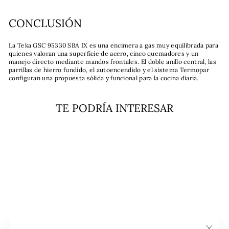
CONCLUSIÓN
La Teka GSC 95330 SBA IX es una encimera a gas muy equilibrada para
quienes valoran una superficie de acero, cinco quemadores y un
manejo directo mediante mandos frontales. El doble anillo central, las
parrillas de hierro fundido, el autoencendido y el sistema Termopar
configuran una propuesta sólida y funcional para la cocina diaria.
TE PODRÍA INTERESAR
Agotado
Encimera Gas 5
Quemadores GSC 95330