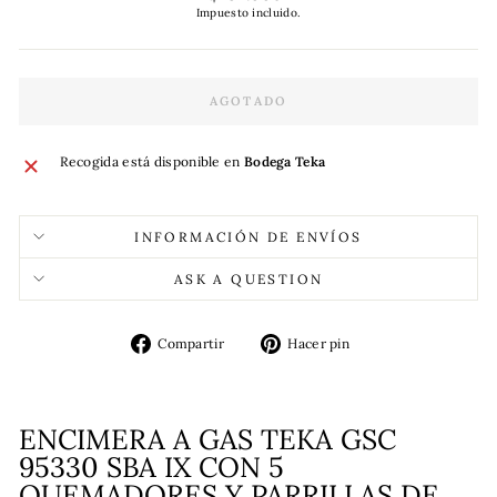
habitual
Impuesto incluido.
AGOTADO
Recogida está disponible en
Bodega Teka
INFORMACIÓN DE ENVÍOS
ASK A QUESTION
Compartir
Pinear
Compartir
Hacer pin
en
en
Facebook
Pinterest
ENCIMERA A GAS TEKA GSC
95330 SBA IX CON 5
QUEMADORES Y PARRILLAS DE