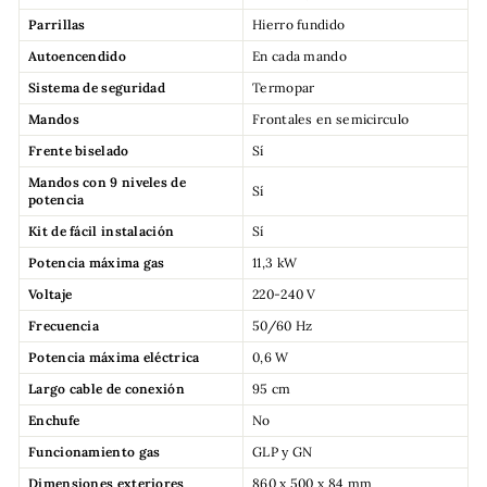
Parrillas
Hierro fundido
Autoencendido
En cada mando
Sistema de seguridad
Termopar
Mandos
Frontales en semicirculo
Frente biselado
Sí
Mandos con 9 niveles de
Sí
potencia
Kit de fácil instalación
Sí
Potencia máxima gas
11,3 kW
Voltaje
220-240 V
Frecuencia
50/60 Hz
Potencia máxima eléctrica
0,6 W
Largo cable de conexión
95 cm
Enchufe
No
Funcionamiento gas
GLP y GN
Dimensiones exteriores
860 x 500 x 84 mm