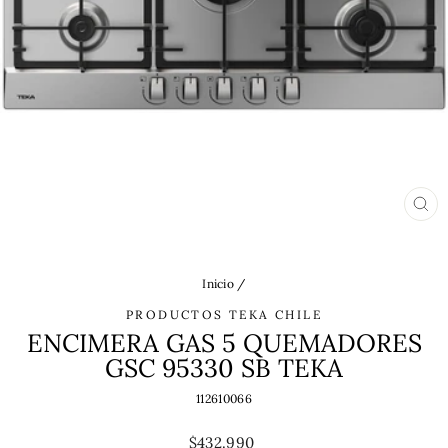
CE
(ES
Inicio
/
PRODUCTOS TEKA CHILE
ENCIMERA GAS 5 QUEMADORES
GSC 95330 SB TEKA
112610066
Precio
$432.990