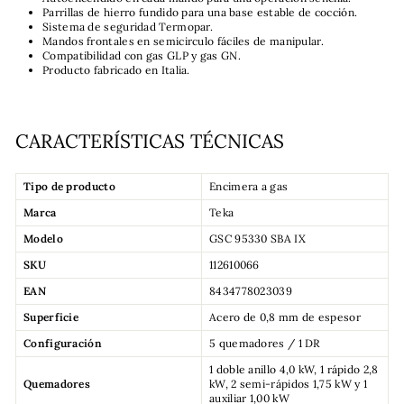
Parrillas de hierro fundido para una base estable de cocción.
Sistema de seguridad Termopar.
Mandos frontales en semicirculo fáciles de manipular.
Compatibilidad con gas GLP y gas GN.
Producto fabricado en Italia.
CARACTERÍSTICAS TÉCNICAS
Tipo de producto
Encimera a gas
Marca
Teka
Modelo
GSC 95330 SBA IX
SKU
112610066
EAN
8434778023039
Superficie
Acero de 0,8 mm de espesor
Configuración
5 quemadores / 1 DR
1 doble anillo 4,0 kW, 1 rápido 2,8
Quemadores
kW, 2 semi-rápidos 1,75 kW y 1
auxiliar 1,00 kW