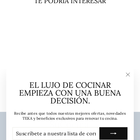
TE PODRÍA INTERESAR
Agotado
Encimera Gas 5
Quemadores EW-90 5G AI
AL TR CI Negro Teka
"Cerra
EL LUJO DE COCINAR
TEKA
(esc)"
EMPIEZA CON UNA BUENA
$665.990
DECISIÓN.
Recibe antes que todos nuestras mejores ofertas, novedades
TEKA y beneficios exclusivos para renovar tu cocina.
SUSCRÍBETE
SUSCRIBIR
A
NUESTRA