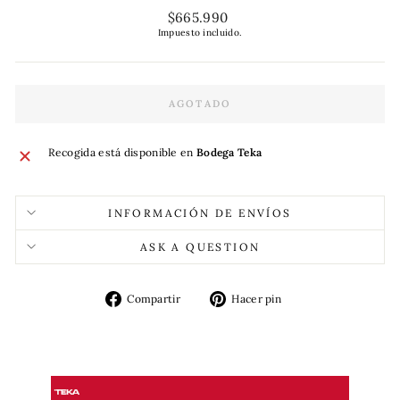
Precio
$665.990
habitual
Impuesto incluido.
AGOTADO
Recogida está disponible en
Bodega Teka
INFORMACIÓN DE ENVÍOS
ASK A QUESTION
Compartir
Pinear
Compartir
Hacer pin
en
en
Facebook
Pinterest