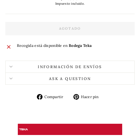
habitual
Impuesto incluido.
AGOTADO
Recogida está disponible en
Bodega Teka
INFORMACIÓN DE ENVÍOS
ASK A QUESTION
Compartir
Pinear
Compartir
Hacer pin
en
en
Facebook
Pinterest