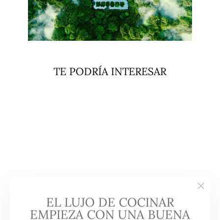
TE PODRÍA INTERESAR
Agotado
Colador BE 74.43 y Bahia 1C
Plus Teka
"Cerra
EL LUJO DE COCINAR
TEKA
(esc)"
$44.990
EMPIEZA CON UNA BUENA