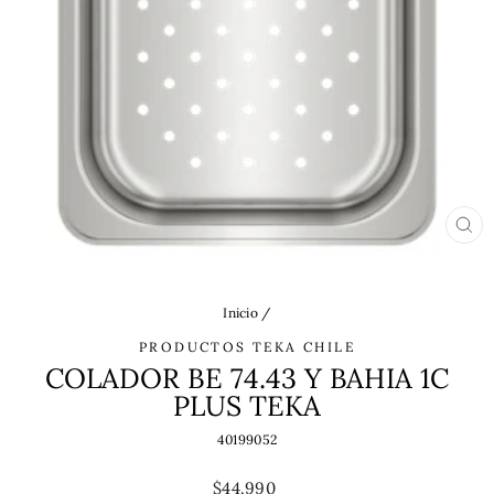
CE
(ES
Inicio
/
PRODUCTOS TEKA CHILE
COLADOR BE 74.43 Y BAHIA 1C
PLUS TEKA
40199052
Precio
$44.990