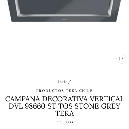
CE
(ES
Inicio
/
PRODUCTOS TEKA CHILE
CAMPANA DECORATIVA VERTICAL
DVL 98660 ST TOS STONE GREY
TEKA
112930033