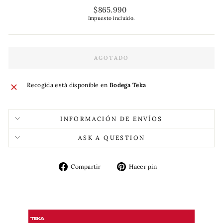
Precio
$865.990
habitual
Impuesto incluido.
AGOTADO
Recogida está disponible en
Bodega Teka
INFORMACIÓN DE ENVÍOS
ASK A QUESTION
Compartir
Pinear
Compartir
Hacer pin
en
en
Facebook
Pinterest