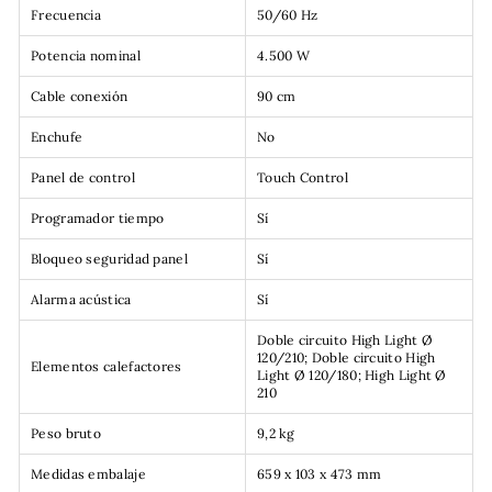
Frecuencia
50/60 Hz
Potencia nominal
4.500 W
Cable conexión
90 cm
Enchufe
No
Panel de control
Touch Control
Programador tiempo
Sí
Bloqueo seguridad panel
Sí
Alarma acústica
Sí
Doble circuito High Light Ø
120/210; Doble circuito High
Elementos calefactores
Light Ø 120/180; High Light Ø
210
Peso bruto
9,2 kg
Medidas embalaje
659 x 103 x 473 mm