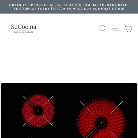
Ir
OBTÉN TUS PRODUCTOS DESPACHADOS COMPLETAMENTE GRATIS
directamente
AL COMPRAR SOBRE $50.000 EN MAS DE 30 COMUNAS DE RM!
diapositivas
al
pausa
contenido
NAVE
BUSCAR
C