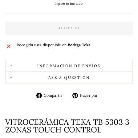
habitual
Impuesto incluido.
AGOTADO
Recogida está disponible en
Bodega Teka
INFORMACIÓN DE ENVÍOS
ASK A QUESTION
Compartir
Pinear
Compartir
Hacer pin
en
en
Facebook
Pinterest
VITROCERÁMICA TEKA TB 5303 3
ZONAS TOUCH CONTROL