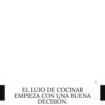
Agotado
Encimera Vitrocerámica 3
Quemadores TB 5303
Teka
TEKA
$366.990
"Cerra
EL LUJO DE COCINAR
(esc)"
VOLVER A PRODUCTOS TEKA CHILE
EMPIEZA CON UNA BUENA
DECISIÓN.