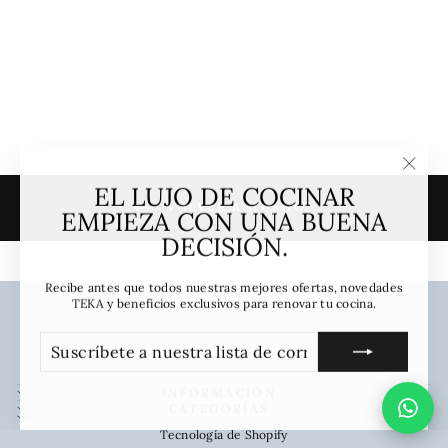
Teka
TEKA
Precio
Precio
$665.990
$434.990
habitual
de
Ahorrar 35%
oferta
"Cerra
EL LUJO DE COCINAR
(esc)"
VOLVER A HORNOS
EMPIEZA CON UNA BUENA
DECISIÓN.
Recibe antes que todos nuestras mejores ofertas, novedades
TEKA y beneficios exclusivos para renovar tu cocina.
SUSCRÍBETE
SUSCRIBIR
A
NUESTRA
LISTA
INFORMACIÓN
DE
CATEGORÍAS
CORREO
Tecnología de Shopify