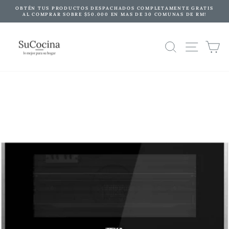
Ir
OBTÉN TUS PRODUCTOS DESPACHADOS COMPLETAMENTE GRATIS
directamente
AL COMPRAR SOBRE $50.000 EN MAS DE 30 COMUNAS DE RM!
diapositivas
al
pausa
contenido
NAVE
BUSCAR
C