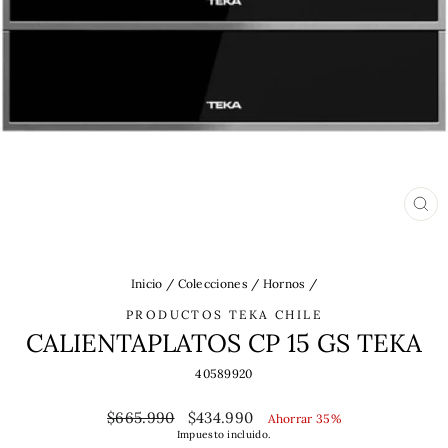
CE
(ES
Inicio
/
Colecciones
/
Hornos
/
PRODUCTOS TEKA CHILE
CALIENTAPLATOS CP 15 GS TEKA
40589920
Precio
Precio
$665.990
$434.990
Ahorrar 35%
habitual
de
Impuesto incluido.
oferta