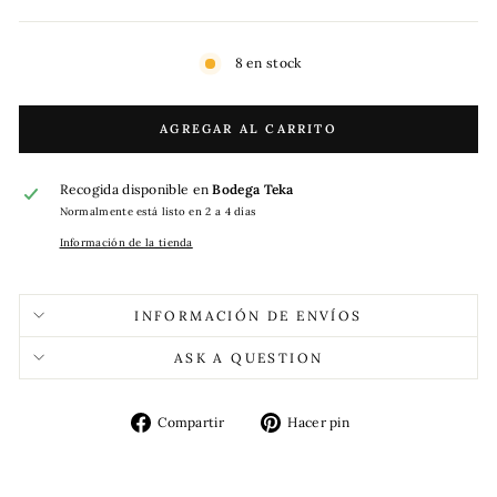
8 en stock
AGREGAR AL CARRITO
Recogida disponible en
Bodega Teka
Normalmente está listo en 2 a 4 días
Información de la tienda
INFORMACIÓN DE ENVÍOS
ASK A QUESTION
Compartir
Pinear
Compartir
Hacer pin
en
en
Facebook
Pinterest