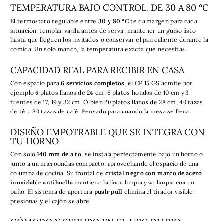
TEMPERATURA BAJO CONTROL, DE 30 A 80 °C
El termostato regulable entre
30 y 80 °C
te da margen para cada
situación: templar vajilla antes de servir, mantener un guiso listo
hasta que lleguen los invitados o conservar el pan caliente durante la
comida. Un solo mando, la temperatura exacta que necesitas.
CAPACIDAD REAL PARA RECIBIR EN CASA
Con espacio para
6 servicios completos
, el CP 15 GS admite por
ejemplo 6 platos llanos de 24 cm, 6 platos hondos de 10 cm y 3
fuentes de 17, 19 y 32 cm. O bien 20 platos llanos de 28 cm, 40 tazas
de té u 80 tazas de café. Pensado para cuando la mesa se llena.
DISEÑO EMPOTRABLE QUE SE INTEGRA CON
TU HORNO
Con solo
140 mm de alto
, se instala perfectamente bajo un horno o
junto a un microondas compacto, aprovechando el espacio de una
columna de cocina. Su frontal de
cristal negro con marco de acero
inoxidable antihuella
mantiene la línea limpia y se limpia con un
paño. El sistema de apertura
push-pull
elimina el tirador visible:
presionas y el cajón se abre.